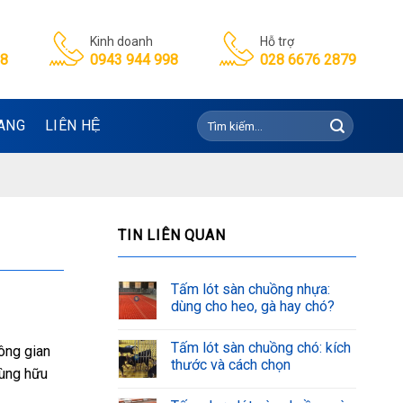
Kinh doanh
Hỗ trợ
98
0943 944 998
028 6676 2879
Tìm
ANG
LIÊN HỆ
kiếm:
TIN LIÊN QUAN
Tấm lót sàn chuồng nhựa:
dùng cho heo, gà hay chó?
Tấm lót sàn chuồng chó: kích
ông gian
thước và cách chọn
cùng hữu