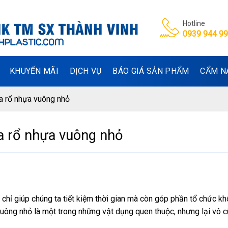
Hotline
0939 944 9
KHUYẾN MÃI
DỊCH VỤ
BÁO GIÁ SẢN PHẨM
CẨM N
a rổ nhựa vuông nhỏ
a rổ nhựa vuông nhỏ
chỉ giúp chúng ta tiết kiệm thời gian mà còn góp phần tổ chức kh
uông nhỏ là một trong những vật dụng quen thuộc, nhưng lại vô 