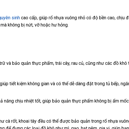
guyên sinh
cao cấp, giúp rổ nhựa vuông nhỏ có độ bền cao, chịu 
t mà không bị nứt, vỡ hoặc hư hỏng.
rữ và bảo quản thực phẩm, trái cây, rau củ, cũng như các đồ khô 
giúp tiết kiệm không gian và có thể dễ dàng đặt trong tủ bếp, ng
 năng chịu nhiệt tốt, giúp bảo quản thực phẩm không bị ẩm mốc
ủ như cà rốt, khoai tây đều có thể được bảo quản trong rổ nhựa vuô
ụng để đựng các loại đồ khô như mì, gạo, hạt nêm, gia vị, giúp bạ