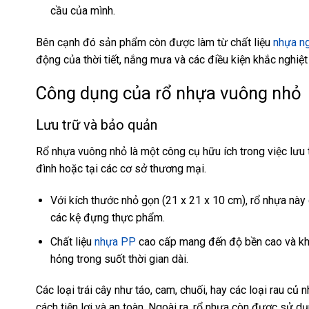
cầu của mình.
Bên cạnh đó sản phẩm còn được làm từ chất liệu
nhựa n
động của thời tiết, nắng mưa và các điều kiện khắc nghiệ
Công dụng của rổ nhựa vuông nhỏ
Lưu trữ và bảo quản
Rổ nhựa vuông nhỏ là một công cụ hữu ích trong việc lưu t
đình hoặc tại các cơ sở thương mại.
Với kích thước nhỏ gọn (21 x 21 x 10 cm), rổ nhựa này 
các kệ đựng thực phẩm.
Chất liệu
nhựa PP
cao cấp mang đến độ bền cao và khả
hỏng trong suốt thời gian dài.
Các loại trái cây như táo, cam, chuối, hay các loại rau c
cách tiện lợi và an toàn. Ngoài ra, rổ nhựa còn được sử d