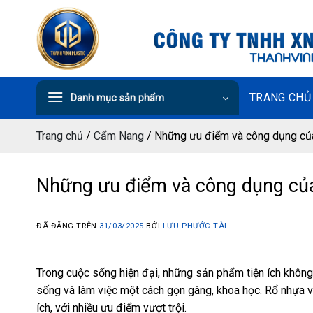
Chuyển
đến
nội
dung
TRANG CHỦ
Danh mục sản phẩm
Trang chủ
/
Cẩm Nang
/
Những ưu điểm và công dụng củ
Những ưu điểm và công dụng củ
ĐÃ ĐĂNG TRÊN
31/03/2025
BỞI
LƯU PHƯỚC TÀI
Trong cuộc sống hiện đại, những sản phẩm tiện ích không 
sống và làm việc một cách gọn gàng, khoa học. Rổ nhựa v
ích, với nhiều ưu điểm vượt trội.