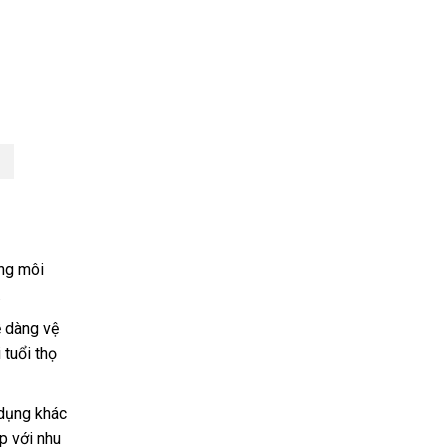
ong môi
.
 dàng vệ
 tuổi thọ
 dụng khác
p với nhu