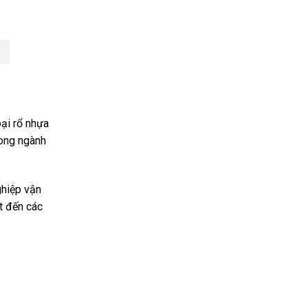
oại rổ nhựa
rong ngành
ghiệp vận
t đến các