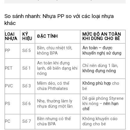
So sánh nhanh: Nhựa PP so với các loại nhựa
khác
LOẠI
KÝ
MỨC ĐỘ AN TOÀN
ĐẶC TÍNH
NHỰA
HIỆU
KHI DÙNG CHO BÉ
Bền, chịu nhiệt tốt,
An toàn – được
PP
Số 5
không BPA
khuyến nghị sử dụng
An toàn khi đựng
Chỉ nên dùng 1 lần,
PET
Số 1
lạnh, dễ biến dạng khi
không đựng nóng
nóng
Mềm dẻo, có thể
Không phù hợp
cho
PVC
Số 3
chứa Phthalates
bé
Dễ giải phóng Styrene
Nhẹ, thường làm ly
PS
Số 6
khi nóng –
nên hạn
nhựa dùng một lần
chế
Bền nhưng có thể
Không khuyến cáo
PC
Số 7
chứa BPA
dùng cho bé