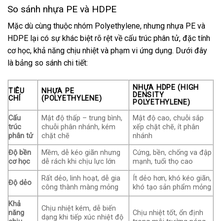
So sánh nhựa PE và HDPE
Mặc dù cùng thuộc nhóm Polyethylene, nhưng nhựa PE và
HDPE lại có sự khác biệt rõ rệt về cấu trúc phân tử, đặc tính
cơ học, khả năng chịu nhiệt và phạm vi ứng dụng. Dưới đây
là bảng so sánh chi tiết:
NHỰA HDPE (HIGH
TIÊU
NHỰA PE
DENSITY
CHÍ
(POLYETHYLENE)
POLYETHYLENE)
Cấu
Mật độ thấp – trung bình,
Mật độ cao, chuỗi sắp
trúc
chuỗi phân nhánh, kém
xếp chặt chẽ, ít phân
phân tử
chặt chẽ
nhánh
Độ bền
Mềm, dễ kéo giãn nhưng
Cứng, bền, chống va đập
cơ học
dễ rách khi chịu lực lớn
mạnh, tuổi thọ cao
Rất dẻo, linh hoạt, dễ gia
Ít dẻo hơn, khó kéo giãn,
Độ dẻo
công thành màng mỏng
khó tạo sản phẩm mỏng
Khả
Chịu nhiệt kém, dễ biến
năng
Chịu nhiệt tốt, ổn định
dạng khi tiếp xúc nhiệt độ