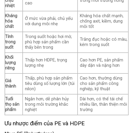
chịu
trong môi trường nóng
cao
nhiệt
Kháng
Kháng hóa chất mạnh,
Ở mức vừa phải, chủ yếu
hóa
chống axit, kiềm, dung
với dung môi nhẹ
chất
môi tốt
Tính
Trong suốt hoặc hơi mờ,
Trắng đục hoặc có màu,
trong
phù hợp sản phẩm cần
kém trong suốt
suốt
thấy bên trong
Khối
Thấp hơn HDPE, trọng
Cao hơn PE, sản phẩm
lượng
lượng nhẹ
dày dặn và nặng hơn
riêng
Thấp, phù hợp sản phẩm
Cao hơn, thường dùng
Giá
tiêu dùng số lượng lớn (túi
cho sản phẩm công
thành
nilon)
nghiệp, kỹ thuật
Tuổi
Ngắn hơn, dễ phân hủy
Dài hơn, có thể tái chế
thọ sản
trong môi trường khắc
nhiều lần, thân thiện môi
phẩm
nghiệt
trường
Ưu nhược điểm của PE và HDPE