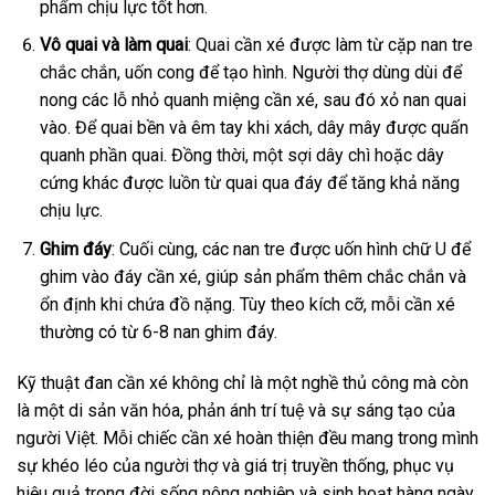
phẩm chịu lực tốt hơn.
Vô quai và làm quai
: Quai cần xé được làm từ cặp nan tre
chắc chắn, uốn cong để tạo hình. Người thợ dùng dùi để
nong các lỗ nhỏ quanh miệng cần xé, sau đó xỏ nan quai
vào. Để quai bền và êm tay khi xách, dây mây được quấn
quanh phần quai. Đồng thời, một sợi dây chì hoặc dây
cứng khác được luồn từ quai qua đáy để tăng khả năng
chịu lực.
Ghim đáy
: Cuối cùng, các nan tre được uốn hình chữ U để
ghim vào đáy cần xé, giúp sản phẩm thêm chắc chắn và
ổn định khi chứa đồ nặng. Tùy theo kích cỡ, mỗi cần xé
thường có từ 6-8 nan ghim đáy.
Kỹ thuật đan cần xé không chỉ là một nghề thủ công mà còn
là một di sản văn hóa, phản ánh trí tuệ và sự sáng tạo của
người Việt. Mỗi chiếc cần xé hoàn thiện đều mang trong mình
sự khéo léo của người thợ và giá trị truyền thống, phục vụ
hiệu quả trong đời sống nông nghiệp và sinh hoạt hàng ngày.