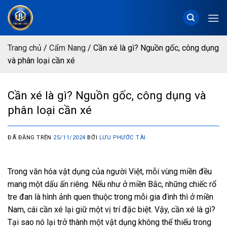
Chuyển
đến
nội
dung
Trang chủ
/
Cẩm Nang
/
Cần xé là gì? Nguồn gốc, công dụng
và phân loại cần xé
Cần xé là gì? Nguồn gốc, công dụng và
phân loại cần xé
ĐÃ ĐĂNG TRÊN
25/11/2024
BỞI
LƯU PHƯỚC TÀI
Trong văn hóa vật dụng của người Việt, mỗi vùng miền đều
mang một dấu ấn riêng. Nếu như ở miền Bắc, những chiếc rổ
tre đan là hình ảnh quen thuộc trong mỗi gia đình thì ở miền
Nam, cái cần xé lại giữ một vị trí đặc biệt. Vậy, cần xé là gì?
Tại sao nó lại trở thành một vật dụng không thể thiếu trong