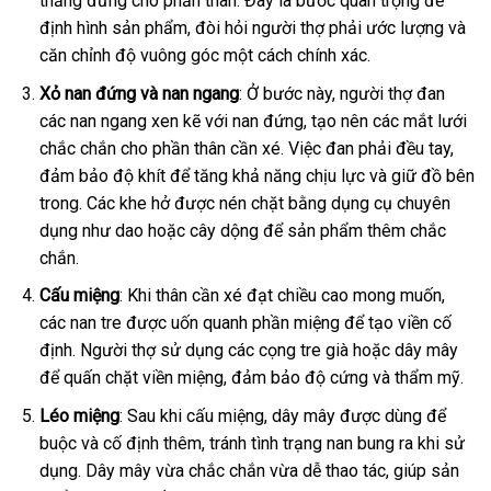
thẳng đứng cho phần thân. Đây là bước quan trọng để
định hình sản phẩm, đòi hỏi người thợ phải ước lượng và
căn chỉnh độ vuông góc một cách chính xác.
Xỏ nan đứng và nan ngang
: Ở bước này, người thợ đan
các nan ngang xen kẽ với nan đứng, tạo nên các mắt lưới
chắc chắn cho phần thân cần xé. Việc đan phải đều tay,
đảm bảo độ khít để tăng khả năng chịu lực và giữ đồ bên
trong. Các khe hở được nén chặt bằng dụng cụ chuyên
dụng như dao hoặc cây dộng để sản phẩm thêm chắc
chắn.
Cấu miệng
: Khi thân cần xé đạt chiều cao mong muốn,
các nan tre được uốn quanh phần miệng để tạo viền cố
định. Người thợ sử dụng các cọng tre già hoặc dây mây
để quấn chặt viền miệng, đảm bảo độ cứng và thẩm mỹ.
Léo miệng
: Sau khi cấu miệng, dây mây được dùng để
buộc và cố định thêm, tránh tình trạng nan bung ra khi sử
dụng. Dây mây vừa chắc chắn vừa dễ thao tác, giúp sản