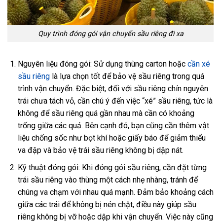
Quy trình đóng gói vận chuyển sầu riêng đi xa
Nguyên liệu đóng gói: Sử dụng thùng carton hoặc
cần xé
sầu riêng
là lựa chọn tốt để bảo vệ sầu riêng trong quá
trình vận chuyển. Đặc biệt, đối với sầu riêng chín nguyên
trái chưa tách vỏ, cần chú ý đến việc “xé” sầu riêng, tức là
không để sầu riêng quá gần nhau mà cần có khoảng
trống giữa các quả. Bên cạnh đó, bạn cũng cần thêm vật
liệu chống sốc như bọt khí hoặc giấy báo để giảm thiểu
va đập và bảo vệ trái sầu riêng không bị dập nát.
Kỹ thuật đóng gói: Khi đóng gói sầu riêng, cần đặt từng
trái sầu riêng vào thùng một cách nhẹ nhàng, tránh để
chúng va chạm với nhau quá mạnh. Đảm bảo khoảng cách
giữa các trái để không bị nén chặt, điều này giúp sầu
riêng không bị vỡ hoặc dập khi vận chuyển. Việc này cũng