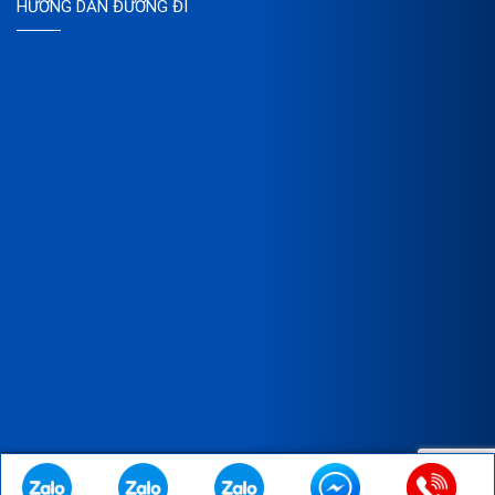
HƯỚNG DẪN ĐƯỜNG ĐI
Copyright © 2023 Bản quyền thuộc về CÔNG TY TNHH XNK SX