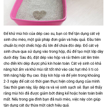
Để khử mùi hôi của dép cao su, bạn có thể tận dụng cát vệ
sinh cho mèo, một giải pháp đơn giản và hiệu quả. Đầu tiên
chuẩn bị một chiếc hộp đủ lớn để chứa đôi dép. Đổ cát vệ
sinh chưa qua sử dụng vào trong hộp, đủ để tạo một lớp dày
dưới đáy. Sau đó, đặt dép vào hộp và rải thêm cát lên trên
cho đến khi dép được phủ kín hoàn toàn. Cát vệ sinh có khả
năng hút ẩm và khử mùi rất tốt nhờ vào các hạt nhỏ li ti có
tính năng hấp thụ cao. Đậy kín hộp và để yên trong khoảng
2-3 ngày để cát có thời gian thực hiện công dụng của mình.
Sau thời gian này, lấy dép ra và vệ sinh sạch sẽ. Bạn sẽ thấy
rằng mùi hôi đã được giảm bớt đáng kể hoặc hoàn toàn biến
mất. Nếu trong gia đình bạn đã nuôi mèo, việc này còn giúp
tận dụng cát dư thừa một cách hiệu quả.