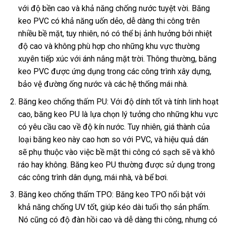
với độ bền cao và khả năng chống nước tuyệt vời. Băng
keo PVC có khả năng uốn dẻo, dễ dàng thi công trên
nhiều bề mặt, tuy nhiên, nó có thể bị ảnh hưởng bởi nhiệt
độ cao và không phù hợp cho những khu vực thường
xuyên tiếp xúc với ánh nắng mặt trời. Thông thường, băng
keo PVC được ứng dụng trong các công trình xây dựng,
bảo vệ đường ống nước và các hệ thống mái nhà.
Băng keo chống thấm PU: Với độ dính tốt và tính linh hoạt
cao, băng keo PU là lựa chọn lý tưởng cho những khu vực
có yêu cầu cao về độ kín nước. Tuy nhiên, giá thành của
loại băng keo này cao hơn so với PVC, và hiệu quả dán
sẽ phụ thuộc vào việc bề mặt thi công có sạch sẽ và khô
ráo hay không. Băng keo PU thường được sử dụng trong
các công trình dân dụng, mái nhà, và bể bơi.
Băng keo chống thấm TPO: Băng keo TPO nổi bật với
khả năng chống UV tốt, giúp kéo dài tuổi thọ sản phẩm.
Nó cũng có độ đàn hồi cao và dễ dàng thi công, nhưng có