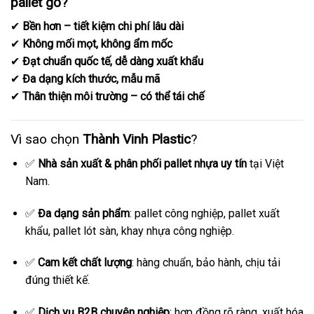
pallet gỗ?
✔
Bền hơn – tiết kiệm chi phí lâu dài
✔
Không mối mọt, không ẩm mốc
✔
Đạt chuẩn quốc tế, dễ dàng xuất khẩu
✔
Đa dạng kích thước, mẫu mã
✔
Thân thiện môi trường – có thể tái chế
Vì sao chọn
Thành Vinh Plastic
?
✅
Nhà sản xuất & phân phối pallet nhựa uy tín
tại Việt
Nam.
✅
Đa dạng sản phẩm
: pallet công nghiệp, pallet xuất
khẩu, pallet lót sàn, khay nhựa công nghiệp.
✅
Cam kết chất lượng
: hàng chuẩn, bảo hành, chịu tải
đúng thiết kế.
✅
Dịch vụ B2B chuyên nghiệp
: hợp đồng rõ ràng, xuất hóa