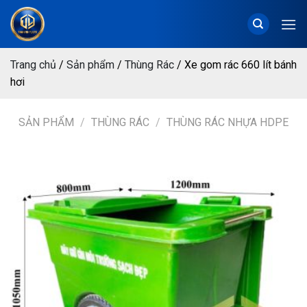
Chuyển
đến
nội
dung
Trang chủ
/
Sản phẩm
/
Thùng Rác
/
Xe gom rác 660 lít bánh
hơi
SẢN PHẨM
/
THÙNG RÁC
/
THÙNG RÁC NHỰA HDPE