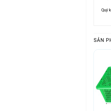
Quý k
SẢN P