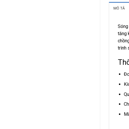
MÔ TẢ
Sóng 
tăng 
chồng
trình
Thô
Đơ
Kí
Qu
Ch
Mà