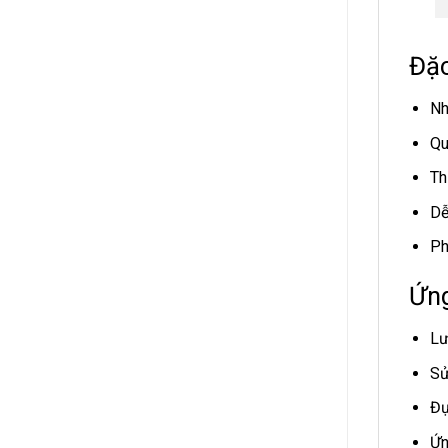
Đặc
Nh
Qu
Th
Dễ
Ph
Ứng
Lư
Sử
Đự
Ứn