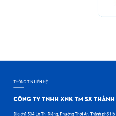
Sóng hở 1T9
THÔNG TIN LIÊN HỆ
CÔNG TY TNHH XNK TM SX THÀNH
Địa chỉ:
504 Lê Thị Riêng, Phường Thới An, Thành phố Hồ