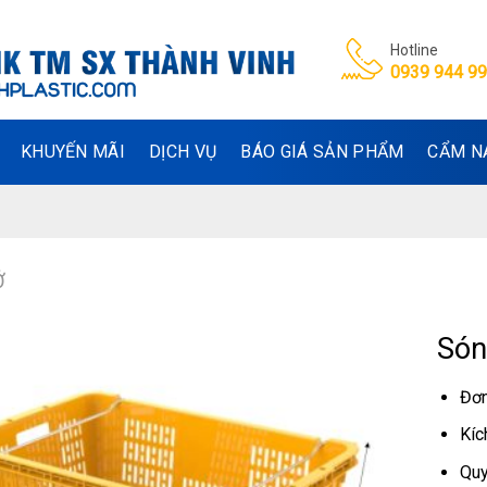
Hotline
0939 944 9
KHUYẾN MÃI
DỊCH VỤ
BÁO GIÁ SẢN PHẨM
CẨM N
Ở
Són
Đơn
Kíc
Quy