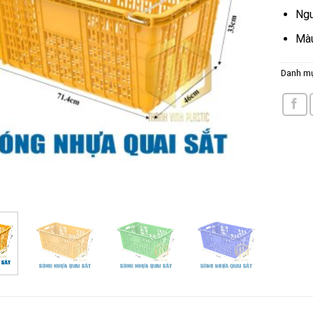
Ngu
Màu
Danh m