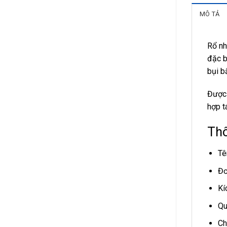
MÔ TẢ
Rổ nh
đặc b
bụi b
Được 
hợp t
Thô
Tê
Đơ
Kí
Qu
Ch