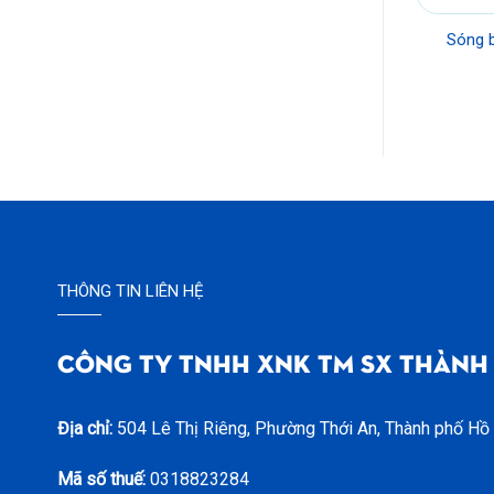
Cần xé đại
Sóng b
Liên hệ
THÔNG TIN LIÊN HỆ
CÔNG TY TNHH XNK TM SX THÀNH
Địa chỉ:
504 Lê Thị Riêng, Phường Thới An, Thành phố Hồ
Mã số thuế:
0318823284