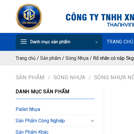
Chuyển
đến
nội
dung
TRANG CHỦ
Danh mục sản phẩm
Trang chủ
/
Sản phẩm
/
Sóng Nhựa
/
Rổ nhãn có nắp 5kg
SẢN PHẨM
/
SÓNG NHỰA
/
SÓNG NHỰA N
DANH MỤC SẢN PHẨM
Pallet Nhựa
Sản Phẩm Công Nghiệp
Sản Phẩm Khác