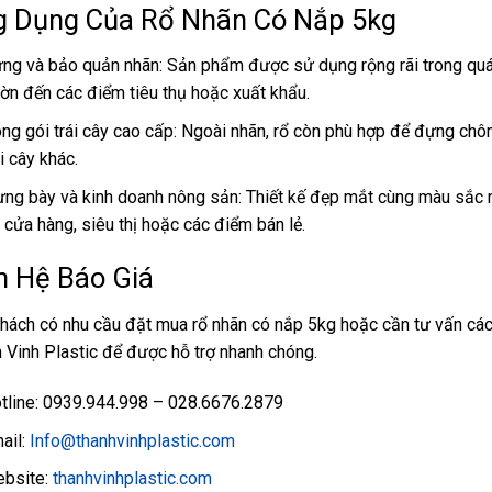
 Dụng Của Rổ Nhãn Có Nắp 5kg
ng và bảo quản nhãn: Sản phẩm được sử dụng rộng rãi trong quá t
ờn đến các điểm tiêu thụ hoặc xuất khẩu.
ng gói trái cây cao cấp: Ngoài nhãn, rổ còn phù hợp để đựng chôm 
ái cây khác.
ưng bày và kinh doanh nông sản: Thiết kế đẹp mắt cùng màu sắc n
i cửa hàng, siêu thị hoặc các điểm bán lẻ.
n Hệ Báo Giá
hách có nhu cầu đặt mua rổ nhãn có nắp 5kg hoặc cần tư vấn các 
 Vinh Plastic để được hỗ trợ nhanh chóng.
tline: 0939.944.998 – 028.6676.2879
ail:
Info@thanhvinhplastic.com
bsite:
thanhvinhplastic.com