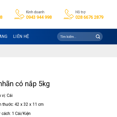
Kinh doanh
Hỗ trợ
98
0943 944 998
028 6676 2879
Tìm
ANG
LIÊN HỆ
kiếm:
nhãn có nắp 5kg
 vị: Cái
h thước: 42 x 32 x 11 cm
 cách: 1 Cái/Kiện