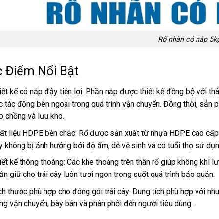
Rổ nhãn có nắp 5k
 Điểm Nổi Bật
iết kế có nắp đậy tiện lợi: Phần nắp được thiết kế đồng bộ với thân
c tác động bên ngoài trong quá trình vận chuyển. Đồng thời, sản p
p chồng và lưu kho.
ất liệu HDPE bền chắc: Rổ được sản xuất từ nhựa HDPE cao cấp vớ
y không bị ảnh hưởng bởi độ ẩm, dễ vệ sinh và có tuổi thọ sử dụng
iết kế thông thoáng: Các khe thoáng trên thân rổ giúp không khí lư
ần giữ cho trái cây luôn tươi ngon trong suốt quá trình bảo quản.
ch thước phù hợp cho đóng gói trái cây: Dung tích phù hợp với nh
ng vận chuyển, bày bán và phân phối đến người tiêu dùng.