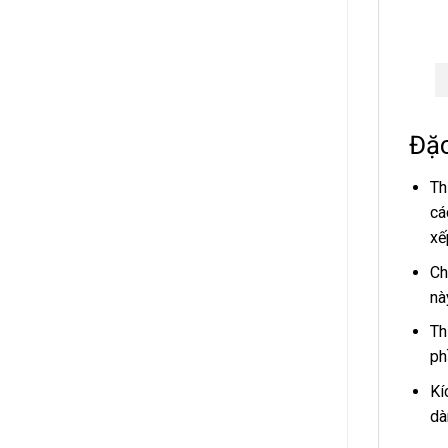
Đặc
Th
cá
xế
Ch
nà
Th
ph
Kí
dà