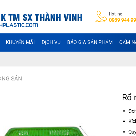
Hotline
0939 944 9
KHUYẾN MÃI
DỊCH VỤ
BÁO GIÁ SẢN PHẨM
CẨM N
ÔNG SẢN
Rổ 
Đơn
Kíc
Quy