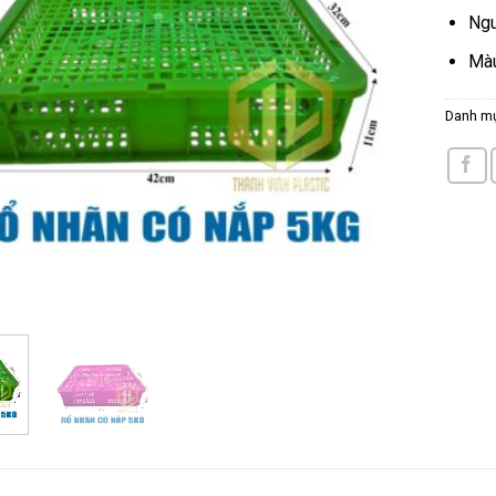
Ngu
Màu
Danh m