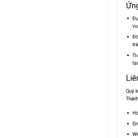
Ứng
Đự
vư
Đó
tr
Tr
tạ
Liê
Quý k
Thành
Ho
Em
We