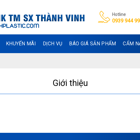
Hotline
0939 944 9
KHUYẾN MÃI
DỊCH VỤ
BÁO GIÁ SẢN PHẨM
CẨM N
Giới thiệu